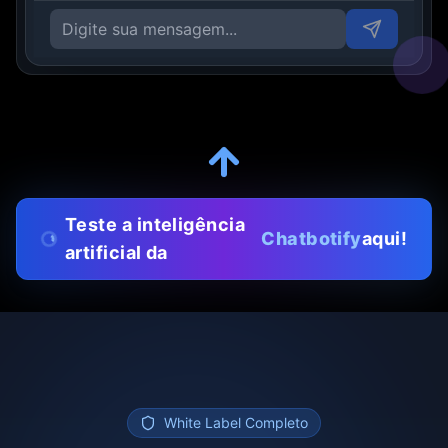
Teste a inteligência
Chatbotify
aqui!
artificial da
White Label Completo