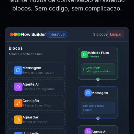
Monte fluxos de conversacao arrastando
blocos. Sem codigo, sem complicacao.
Flow Builder
Interativo
3
blocos
Limpar
Blocos
Início do Fluxo
Arraste e solte no fluxo
TRIGGER
Mensagem
WhatsApp
Mensagens recebidas
Envia uma mensagem
Agente AI
Respostas inteligentes
Mensagem
Condição
Bifurcação no fluxo
Olá! Como posso
ajudar?
Aguardar
Tempo de espera
Agente AI
Validação