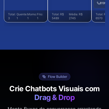
81999
Total:
Quente:
Morno:
Frio:
Total: R$
Média: R$
Total: R$
3
1
1
1
5489
2745
6570
Flow Builder
Crie Chatbots Visuais com
Drag & Drop