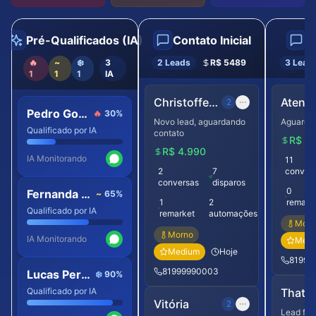
Pré-Qualificados (IA)
Contato Inicial
N
🔥
~
❄️
3
2
Leads
R$
5489
3
Lead
1
1
1
IA
Christoffer Rheitmann
2
Pedro Gomes
🔥
30
%
Novo lead, aguardando
Aguarda
Qualificado por IA
contato
R$
2.
R$
4.990
IA Monitorando
11
2
7
conver
conversas
disparos
0
Fernanda Alves
~
65
%
1
2
remark
Qualificado por IA
remarket
automações
Morn
Morno
IA Monitorando
Medi
Medium
Hoje
81999
81999990003
Lucas Pereira
❄️
90
%
Qualificado por IA
Thaty 
Vitória
2
Lead fri