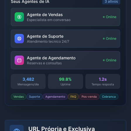
Seus Agentes de IA
3 ativos
Agente de Vendas
Online
Especialista em conversao
Agente de Suporte
Online
Atendimento tecnico 24/7
Agente de Agendamento
Online
Reservas e consultas
3,482
99.8%
1.2s
Mensagens/dia
Uptime
Tempo resposta
Vendas
Suporte
Agendamento
FAQ
Pos-venda
Cobranca
URL Própria e Exclusiva