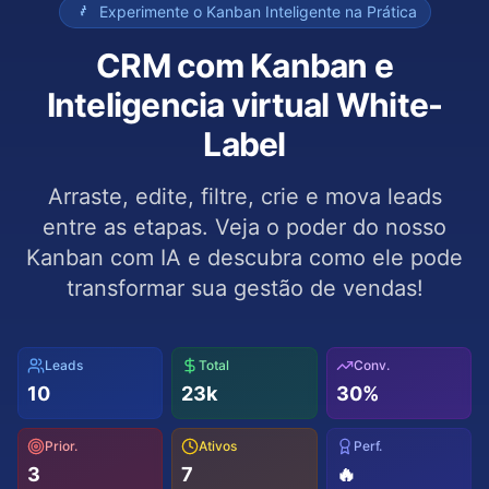
Experimente o Kanban Inteligente na Prática
CRM com Kanban e
Inteligencia virtual White-
Label
Arraste, edite, filtre, crie e mova leads
entre as etapas. Veja o poder do nosso
Kanban com IA e descubra como ele pode
transformar sua gestão de vendas!
Leads
Total
Conv.
10
23
k
30
%
Prior.
Ativos
Perf.
3
7
🔥