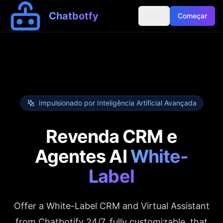
Chatbotfy
Entrar
Começar
Impulsionado por Inteligência Artificial Avançada
Revenda CRM e
Agentes AI
White-
Label
Offer a White-Label CRM and Virtual Assistant
from Chatbotify 24/7, fully customizable, that