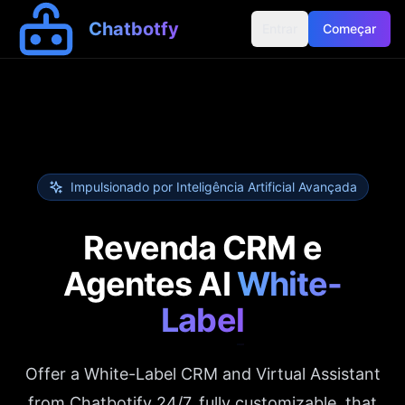
Chatbotfy
Entrar
Começar
Impulsionado por Inteligência Artificial Avançada
Revenda CRM e
Agentes AI
White-
Label
Offer a White-Label CRM and Virtual Assistant
from Chatbotify 24/7, fully customizable, that