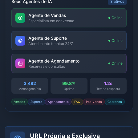
Seus Agentes de IA
3 ativos
Agente de Vendas
Online
Especialista em conversao
Agente de Suporte
Online
Atendimento tecnico 24/7
Agente de Agendamento
Online
Reservas e consultas
3,482
99.8%
1.2s
Mensagens/dia
Uptime
Tempo resposta
Vendas
Suporte
Agendamento
FAQ
Pos-venda
Cobranca
URL Própria e Exclusiva