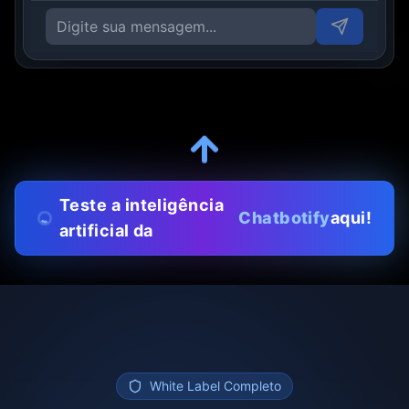
Teste a inteligência
Chatbotify
aqui!
artificial da
White Label Completo