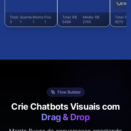
81999
Total:
Quente:
Morno:
Frio:
Total: R$
Média: R$
Total: R$
3
1
1
1
5489
2745
6570
Flow Builder
Crie Chatbots Visuais com
Drag & Drop