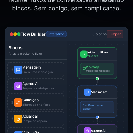
Monte fluxos de conversacao arrastando
blocos. Sem codigo, sem complicacao.
Flow Builder
Interativo
3
blocos
Limpar
Blocos
Início do Fluxo
Arraste e solte no fluxo
TRIGGER
Mensagem
WhatsApp
Mensagens recebidas
Envia uma mensagem
Agente AI
Respostas inteligentes
Mensagem
Condição
Bifurcação no fluxo
Olá! Como posso
ajudar?
Aguardar
Tempo de espera
Agente AI
Validação