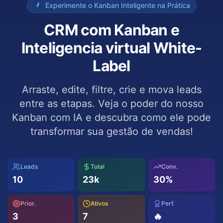
Experimente o Kanban Inteligente na Prática
CRM com Kanban e
Inteligencia virtual White-
Label
Arraste, edite, filtre, crie e mova leads
entre as etapas. Veja o poder do nosso
Kanban com IA e descubra como ele pode
transformar sua gestão de vendas!
Leads
Total
Conv.
10
23
k
30
%
Prior.
Ativos
Perf.
3
7
🔥