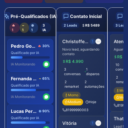
Pré-Qualificados (IA)
Contato Inicial
N
🔥
~
❄️
3
2
Leads
R$
5489
3
Lead
1
1
1
IA
Christoffer Rheitmann
1
Pedro Gomes
🔥
30
%
Novo lead, aguardando
Aguarda
Qualificado por IA
contato
R$
2.
R$
4.990
IA Monitorando
10
3
1
conver
conversas
disparos
2
Fernanda Alves
~
65
%
2
2
remark
Qualificado por IA
remarket
automações
Morn
Morno
IA Monitorando
Medi
Medium
Hoje
81999
81999990003
Lucas Pereira
❄️
90
%
Qualificado por IA
Thaty 
Vitória
1
Lead fri